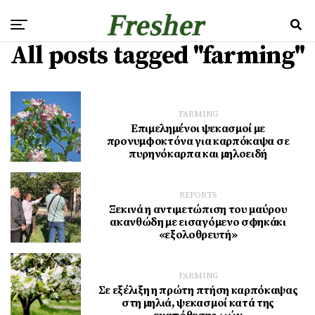
All posts tagged "farming"
FARMING
Επιμελημένοι ψεκασμοί με
προνυμφοκτόνα για καρπόκαψα σε
πυρηνόκαρπα και μηλοειδή
REPORTS
Ξεκινά η αντιμετώπιση του μαύρου
ακανθώδη με εισαγόμενο σφηκάκι
«εξολοθρευτή»
FARMING
Σε εξέλιξη η πρώτη πτήση καρπόκαψας
στη μηλιά, ψεκασμοί κατά της