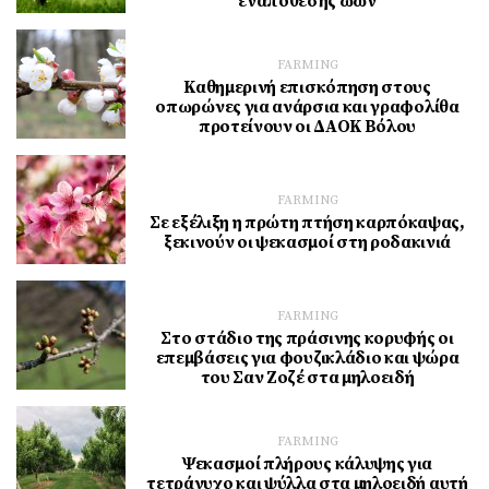
εναπόθεσης ωών
FARMING
Καθημερινή επισκόπηση στους
οπωρώνες για ανάρσια και γραφολίθα
προτείνουν οι ΔΑΟΚ Βόλου
FARMING
Σε εξέλιξη η πρώτη πτήση καρπόκαψας,
ξεκινούν οι ψεκασμοί στη ροδακινιά
FARMING
Στο στάδιο της πράσινης κορυφής οι
επεμβάσεις για φουζικλάδιο και ψώρα
του Σαν Ζοζέ στα μηλοειδή
FARMING
Ψεκασμοί πλήρους κάλυψης για
τετράνυχο και ψύλλα στα μηλοειδή αυτή