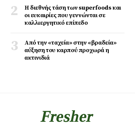
Η διεθνής τάση των superfoods και
οι ευκαιρίες που γεννώνται σε
καλλιεργητικό επίπεδο
Από την «ταχεία» στην «βραδεία»
αύξηση του καρπού προχωρά η
ακτινιδιά