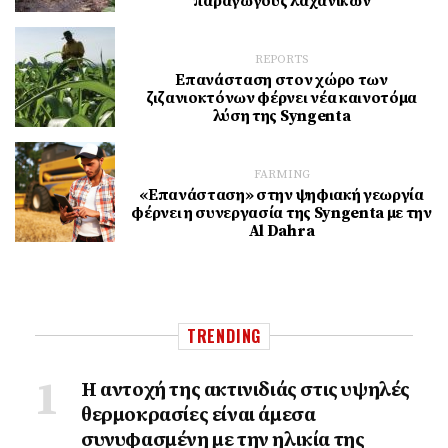
παραγωγούς λαχανικών
REPORTS
Επανάσταση στον χώρο των
ζιζανιοκτόνων φέρνει νέα καινοτόμα
λύση της Syngenta
FARMING
«Επανάσταση» στην ψηφιακή γεωργία
φέρνει η συνεργασία της Syngenta με την
Al Dahra
TRENDING
Η αντοχή της ακτινιδιάς στις υψηλές
θερμοκρασίες είναι άμεσα
συνυφασμένη με την ηλικία της