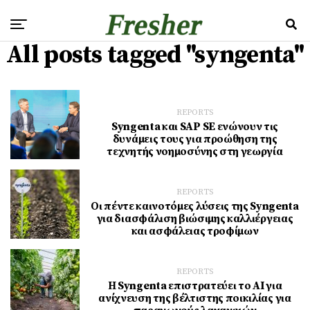
All posts tagged "syngenta"
REPORTS
Syngenta και SAP SE ενώνουν τις
δυνάμεις τους για προώθηση της
τεχνητής νοημοσύνης στη γεωργία
REPORTS
Οι πέντε καινοτόμες λύσεις της Syngenta
για διασφάλιση βιώσιμης καλλιέργειας
και ασφάλειας τροφίμων
REPORTS
Η Syngenta επιστρατεύει το AI για
ανίχνευση της βέλτιστης ποικιλίας για