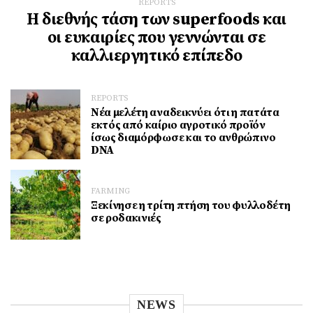
REPORTS
Η διεθνής τάση των superfoods και
οι ευκαιρίες που γεννώνται σε
καλλιεργητικό επίπεδο
REPORTS
Νέα μελέτη αναδεικνύει ότι η πατάτα
εκτός από καίριο αγροτικό προϊόν
ίσως διαμόρφωσε και το ανθρώπινο
DNA
FARMING
Ξεκίνησε η τρίτη πτήση του φυλλοδέτη
σε ροδακινιές
NEWS