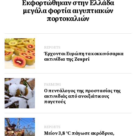
Εκφορτώθηκαν στην Ελλάδα
μεγάλα φορτία αιγυπτιακών
πορτοκαλιών
REPORTS
Έρχονται Ευρώπη τα κοκκινόσαρκα
ακτινίδια της Zespri
FARMING
Ο πεντάλογος της προστασίας της
ακτινιδιάς από ανοιξιάτικους
παγετούς
REPORTS
Μείον 3,8 °C πάγωσε ακρόδρυα,