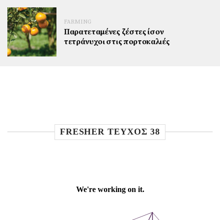
FARMING
Παρατεταμένες ζέστες ίσον
τετράνυχοι στις πορτοκαλιές
FRESHER TEYXOΣ 38