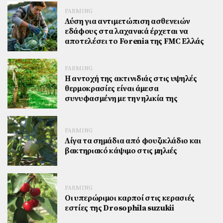
FARMING
Λύση για αντιμετώπιση ασθενειών
εδάφους στα λαχανικά έρχεται να
αποτελέσει το Forenia της FMC Ελλάς
FARMING
Η αντοχή της ακτινιδιάς στις υψηλές
θερμοκρασίες είναι άμεσα
συνυφασμένη με την ηλικία της
FARMING
Λίγα τα σημάδια από φουζικλάδιο και
βακτηριακό κάψιμο στις μηλιές
FARMING
Οι υπερώριμοι καρποί στις κερασιές
εστίες της Drosophila suzukii