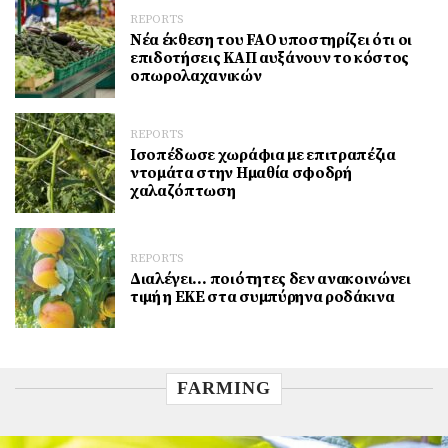
REPORTS
Νέα έκθεση του FAO υποστηρίζει ότι οι
επιδοτήσεις ΚΑΠ αυξάνουν το κόστος
οπωρολαχανικών
REPORTS
Ισοπέδωσε χωράφια με επιτραπέζια
ντομάτα στην Ημαθία σφοδρή
χαλαζόπτωση
REPORTS
Διαλέγει… ποιότητες δεν ανακοινώνει
τιμή η ΕΚΕ στα συμπύρηνα ροδάκινα
FARMING