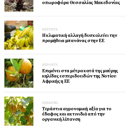
οπωροφόρα Θεσσαλίας Μακεδονίας
REPORTS
Η κλιματική αλλαγή δυσκολεύει την
προμήθεια μπανάνας στην ΕΕ
REPORTS
Επιμένει στα μέτρα κατά της μαύρης
κηλίδας εσπεριδοειδών της Νοτίου
Αφρικής η ΕΕ
FARMING
Τεράστια αγρονομική αξία για το
έδαφος και ακτινιδιά από την
οργανική λίπανση