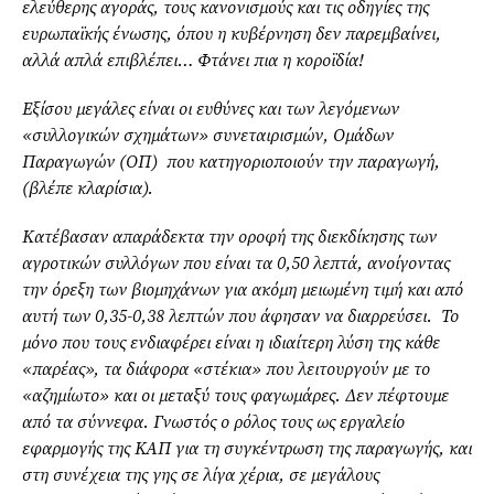
ελεύθερης αγοράς, τους κανονισμούς και τις οδηγίες της
ευρωπαϊκής ένωσης, όπου η κυβέρνηση δεν παρεμβαίνει,
αλλά απλά επιβλέπει… Φτάνει πια η κοροϊδία!
Εξίσου μεγάλες είναι οι ευθύνες και των λεγόμενων
«συλλογικών σχημάτων
» συνεταιρισμών, Ομάδων
Παραγωγών (ΟΠ) που κατηγοριοποιούν την παραγωγή,
(βλέπε κλαρίσια).
Κατέβασαν απαράδεκτα την οροφή της διεκδίκησης των
αγροτικών συλλόγων που είναι τα 0,50 λεπτά, ανοίγοντας
την όρεξη των βιομηχάνων για ακόμη μειωμένη τιμή και από
αυτή των 0,35-0,38 λεπτών που άφησαν να διαρρεύσει. Το
μόνο που τους ενδιαφέρει είναι η ιδιαίτερη λύση της κάθε
«παρέας
», τα διάφορα
«στέκια
» που λειτουργούν με το
«αζημ
ίωτο
» και οι μεταξύ τους φαγωμ
άρες. Δεν πέφτουμε
από τα σύννεφα. Γνωστός ο ρόλος τους ως εργαλείο
εφαρμογής της ΚΑΠ για τη συγκέντρωση της παραγωγής, και
στη συνέχεια της γης σε λίγα χέρια, σε μεγάλους