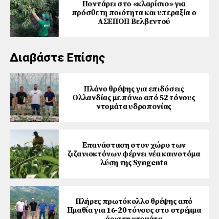
Ποντάρει στο «κλαρίσιο» για
πρόσθετη ποιότητα και υπεραξία ο
ΑΣΕΠΟΠ Βελβεντού
Διαβάστε Επίσης
Πλάνο θρέψης για επιδόσεις
Ολλανδίας με πάνω από 52 τόνους
ντομάτα υδροπονίας
Επανάσταση στον χώρο των
ζιζανιοκτόνων φέρνει νέα καινοτόμα
λύση της Syngenta
Πλήρες πρωτόκολλο θρέψης από
Ημαθία για 16-20 τόνους στο στρέμμα