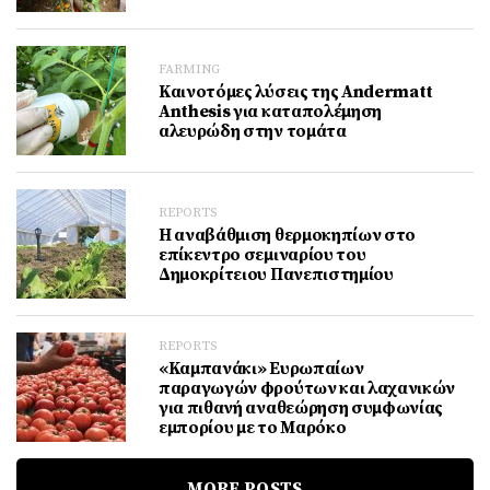
FARMING
Καινοτόμες λύσεις της Andermatt
Anthesis για καταπολέμηση
αλευρώδη στην τομάτα
REPORTS
Η αναβάθμιση θερμοκηπίων στο
επίκεντρο σεμιναρίου του
Δημοκρίτειου Πανεπιστημίου
REPORTS
«Καμπανάκι» Ευρωπαίων
παραγωγών φρούτων και λαχανικών
για πιθανή αναθεώρηση συμφωνίας
εμπορίου με το Μαρόκο
MORE POSTS