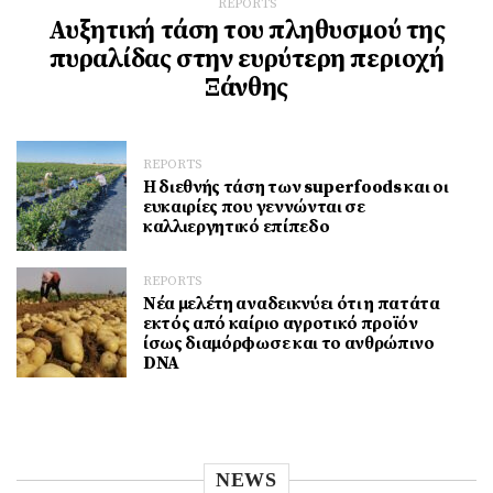
REPORTS
Αυξητική τάση του πληθυσμού της
πυραλίδας στην ευρύτερη περιοχή
Ξάνθης
REPORTS
Η διεθνής τάση των superfoods και οι
ευκαιρίες που γεννώνται σε
καλλιεργητικό επίπεδο
REPORTS
Νέα μελέτη αναδεικνύει ότι η πατάτα
εκτός από καίριο αγροτικό προϊόν
ίσως διαμόρφωσε και το ανθρώπινο
DNA
NEWS