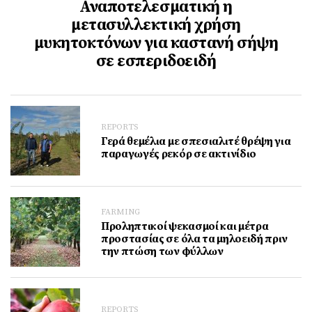
Αναποτελεσματική η
μετασυλλεκτική χρήση
μυκητοκτόνων για καστανή σήψη
σε εσπεριδοειδή
REPORTS
Γερά θεμέλια με σπεσιαλιτέ θρέψη για
παραγωγές ρεκόρ σε ακτινίδιο
FARMING
Προληπτικοί ψεκασμοί και μέτρα
προστασίας σε όλα τα μηλοειδή πριν
την πτώση των φύλλων
REPORTS