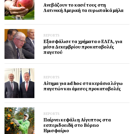
Ανεβάζουν το κασέ τους στη
Λατινική Αμερική τα ευρωπαϊκά μήλα
REPORTS
Εξασφάλισε τα χρήματα ο ΕΛΓΑ, για
μέσα Δεκεμβρίου προκαταβολές
παγετού
REPORTS
Αίτημα για ad hoc στα κεράσια λόγω
παγετών και άμεσες προκαταβολές
REPORTS
Παίρνει κεφάλι η Αίγυπτος στα
εσπεριδοειδή στο Βόρειο
Ημισφαίριο