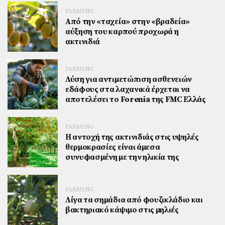
FARMING
Από την «ταχεία» στην «βραδεία»
αύξηση του καρπού προχωρά η
ακτινιδιά
FARMING
Λύση για αντιμετώπιση ασθενειών
εδάφους στα λαχανικά έρχεται να
αποτελέσει το Forenia της FMC Ελλάς
FARMING
Η αντοχή της ακτινιδιάς στις υψηλές
θερμοκρασίες είναι άμεσα
συνυφασμένη με την ηλικία της
FARMING
Λίγα τα σημάδια από φουζικλάδιο και
βακτηριακό κάψιμο στις μηλιές