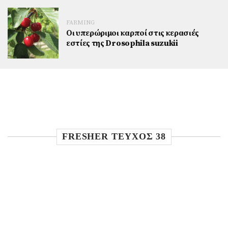
FARMING
Οι υπερώριμοι καρποί στις κερασιές
εστίες της Drosophila suzukii
FRESHER TEYXOΣ 38