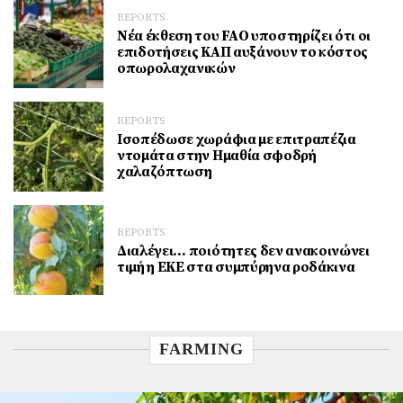
REPORTS
Νέα έκθεση του FAO υποστηρίζει ότι οι
επιδοτήσεις ΚΑΠ αυξάνουν το κόστος
οπωρολαχανικών
REPORTS
Ισοπέδωσε χωράφια με επιτραπέζια
ντομάτα στην Ημαθία σφοδρή
χαλαζόπτωση
REPORTS
Διαλέγει… ποιότητες δεν ανακοινώνει
τιμή η ΕΚΕ στα συμπύρηνα ροδάκινα
FARMING