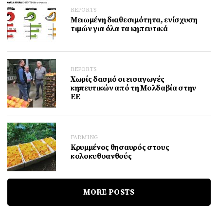
REPORTS
Μειωμένη διαθεσιμότητα, ενίσχυση
τιμών για όλα τα κηπευτικά
REPORTS
Χωρίς δασμό οι εισαγωγές
κηπευτικών από τη Μολδαβία στην
ΕΕ
FARMING
Κρυμμένος θησαυρός στους
κολοκυθοανθούς
MORE POSTS