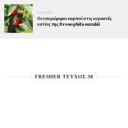
FARMING
Οι υπερώριμοι καρποί στις κερασιές
εστίες της Drosophila suzukii
FRESHER TEYXOΣ 38