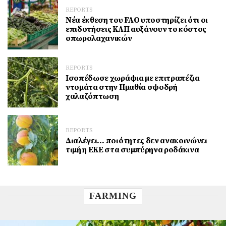
REPORTS
Νέα έκθεση του FAO υποστηρίζει ότι οι
επιδοτήσεις ΚΑΠ αυξάνουν το κόστος
οπωρολαχανικών
REPORTS
Ισοπέδωσε χωράφια με επιτραπέζια
ντομάτα στην Ημαθία σφοδρή
χαλαζόπτωση
REPORTS
Διαλέγει… ποιότητες δεν ανακοινώνει
τιμή η ΕΚΕ στα συμπύρηνα ροδάκινα
FARMING