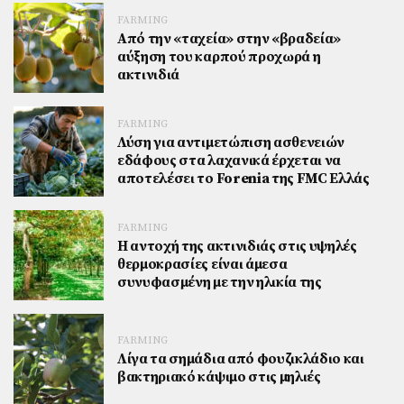
FARMING
Από την «ταχεία» στην «βραδεία»
αύξηση του καρπού προχωρά η
ακτινιδιά
FARMING
Λύση για αντιμετώπιση ασθενειών
εδάφους στα λαχανικά έρχεται να
αποτελέσει το Forenia της FMC Ελλάς
FARMING
Η αντοχή της ακτινιδιάς στις υψηλές
θερμοκρασίες είναι άμεσα
συνυφασμένη με την ηλικία της
FARMING
Λίγα τα σημάδια από φουζικλάδιο και
βακτηριακό κάψιμο στις μηλιές