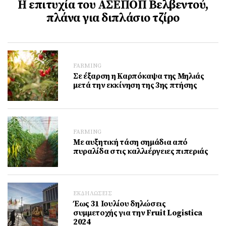
Η επιτυχία του ΑΣΕΠΟΠ Βελβεντού,
πλάνα για διπλάσιο τζίρο
FARMING
Σε έξαρση η Καρπόκαψα της Μηλιάς
μετά την εκκίνηση της 3ης πτήσης
FARMING
Με αυξητική τάση σημάδια από
πυραλίδα στις καλλιέργειες πιπεριάς
ΕΚΔΗΛΩΣΕΙΣ
Έως 31 Ιουλίου δηλώσεις
συμμετοχής για την Fruit Logistica
2024