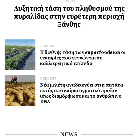
REPORTS
Αυξητική τάση του πληθυσμού της
πυραλίδας στην ευρύτερη περιοχή
Ξάνθης
REPORTS
Η διεθνής τάση των superfoods και οι
ευκαιρίες που γεννώνται σε
καλλιεργητικό επίπεδο
REPORTS
Νέα μελέτη αναδεικνύει ότι η πατάτα
εκτός από καίριο αγροτικό προϊόν
ίσως διαμόρφωσε και το ανθρώπινο
DNA
NEWS