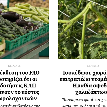
REPORTS
REPORTS
έκθεση του FAO
Ισοπέδωσε χωρά
στηρίζει ότι οι
επιτραπέζια ντομά
ιδοτήσεις ΚΑΠ
Ημαθία σφοδ
άνουν το κόστος
χαλαζόπτω
ωρολαχανικών
Τσακισμένα φυτά και χτ
καρπούς, πολλοί από του
οτικές επιδοτήσεις της