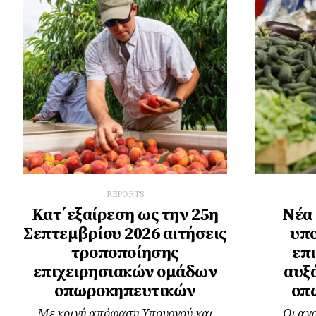
REPORTS
Κατ΄εξαίρεση ως την 25η
Νέα 
Σεπτεμβρίου 2026 αιτήσεις
υπο
τροποποίησης
επ
επιχειρησιακών ομάδων
αυξ
οπωροκηπευτικών
οπ
Με κοινή απόφαση Υπουργού και
Οι αγρ