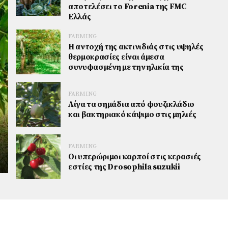
αποτελέσει το Forenia της FMC
Ελλάς
FARMING
Η αντοχή της ακτινιδιάς στις υψηλές
θερμοκρασίες είναι άμεσα
συνυφασμένη με την ηλικία της
FARMING
Λίγα τα σημάδια από φουζικλάδιο
και βακτηριακό κάψιμο στις μηλιές
FARMING
Οι υπερώριμοι καρποί στις κερασιές
εστίες της Drosophila suzukii