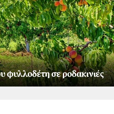
ου φυλλοδέτη σε ροδακινιές