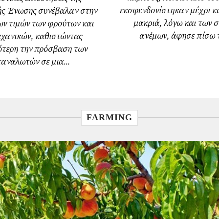
εκσφενδονίστηκαν μέχρι κα
ς Ένωσης συνέβαλαν στην
μακριά, λόγω και των 
ων τιμών των φρούτων και
ανέμων, άφησε πίσω τη
αχανικών, καθιστώντας
τερη την πρόσβαση των
αναλωτών σε μια...
FARMING