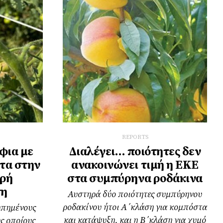
REPORTS
φια με
Διαλέγει… ποιότητες δεν
τα στην
ανακοινώνει τιμή η ΕΚΕ
ρή
στα συμπύρηνα ροδάκινα
ση
Αυστηρά δύο ποιότητες συμπύρηνου
ροδακίνου ήτοι Α΄κλάση για κομπόστα
υπημένους
και κατάψυξη, και η Β΄κλάση για χυμό
ς οποίους