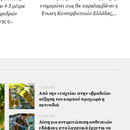
ενημερώνει πως θα παραλαμβάνει η
ι 4-5 μέτρα
Ένωση Κονσερβοποιών Ελλάδας,...
σφοδρών
ς η...
FARMING
Από την «ταχεία» στην «βραδεία»
αύξηση του καρπού προχωρά η
ακτινιδιά
FARMING
Λύση για αντιμετώπιση ασθενειών
εδάφους στα λαχανικά έρχεται να